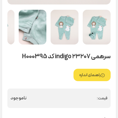
سرهمی ۲۳۲۰۷ indigo کد H000395
راهنمای اندازه
ناموجود
قیمت: