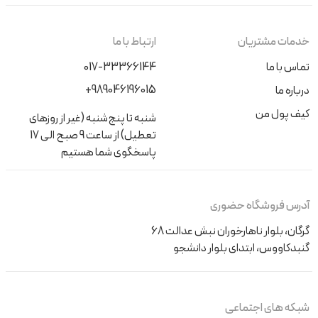
خدمات مشتریان
ارتباط با ما
تماس با ما
017-33366144
+989046196015
درباره ما
کیف پول من
شنبه تا پنج‌شنبه (غیر از روزهای
تعطیل) از ساعت 9 صبح الی 17
پاسخگوی شما هستیم
آدرس فروشگاه حضوری
گرگان، بلوار ناهارخوران نبش عدالت 68
گنبدکاووس، ابتدای بلوار دانشجو
شبکه های اجتماعی