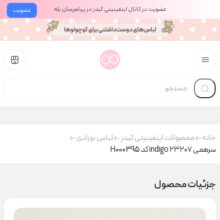
عضویت در کانال اینفینیتی کیدز در پیام‌رسان بله
عضویت
خانه
محصولات اینفینیتی کیدز
لباس نوزادی
سرهمی ۲۳۲۰۷ indigo کد H000395
جزئیات محصول