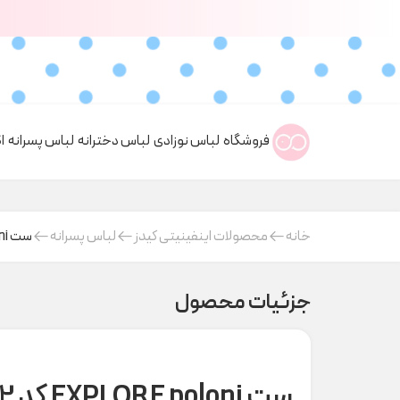
فروشگاه
لباس نوزادی
لباس دخترانه
لباس پسرانه
ا
خانه
محصولات اینفینیتی کیدز
لباس پسرانه
ست EXPLORE poloni کد H000332
جزئیات محصول
ست EXPLORE poloni کد H000332