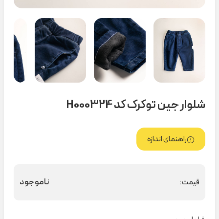
شلوار جین توکرک کد H000324
راهنمای اندازه
ناموجود
قیمت: