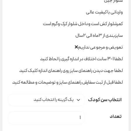
شلوار جین
وارداتی با کیفیت عالی
کمرشلوار کش است و‌داخل شلوار کرک و‌گرم است
سایزبندی از ۳ماه الی ۲سال
تعویض و مرجوعی نداریم❌
لطفا 1-3 سانت اختلاف در اندازه گیری را لحاظ کنید
لطفا جهت دیدن راهنمای سایز روی راهنمای اندازه کلیک کنید
لطفا قبل از ثبت سفارش راهنمای سایز و توضیحات و مطالعه کنید
انتخاب سن کودک
شلوار جین توکرک کد H000324 عدد
تعداد