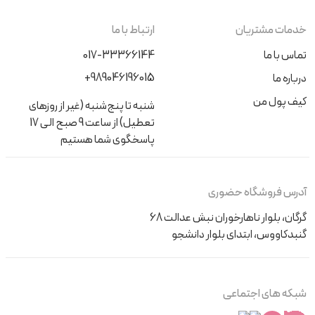
خدمات مشتریان
ارتباط با ما
تماس با ما
017-33366144
+989046196015
درباره ما
کیف پول من
شنبه تا پنج‌شنبه (غیر از روزهای
تعطیل) از ساعت 9 صبح الی 17
پاسخگوی شما هستیم
آدرس فروشگاه حضوری
گرگان، بلوار ناهارخوران نبش عدالت 68
گنبدکاووس، ابتدای بلوار دانشجو
شبکه های اجتماعی