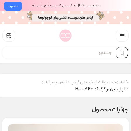
عضویت در کانال اینفینیتی کیدز در پیام‌رسان بله
عضویت
خانه
محصولات اینفینیتی کیدز
لباس پسرانه
شلوار جین توکرک کد H000324
جزئیات محصول