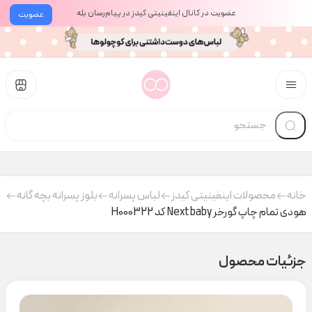
عضویت در کانال اینفینیتی کیدز در پیام‌رسان بله
عضویت
خانه
محصولات اینفینیتی کیدز
لباس پسرانه
بلوز پسرانه بچه گانه
هودی تمام چاپ گورخر Next baby کد H000322
جزئیات محصول