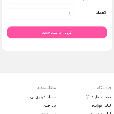
هودی تمام چاپ گورخر Next baby کد H000322 عدد
تعداد
افزودن به سبد خرید
فروشگاه
مطالب مفید
تخفیف دار ها
حساب کاربری من
لباس نوزادی
پرداخت
لباس دخترانه
سبد خرید