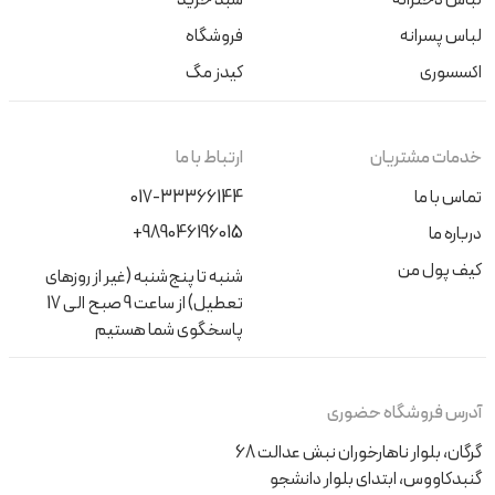
لباس پسرانه
فروشگاه
اکسسوری
کیدز مگ
خدمات مشتریان
ارتباط با ما
تماس با ما
017-33366144
+989046196015
درباره ما
کیف پول من
شنبه تا پنج‌شنبه (غیر از روزهای
تعطیل) از ساعت 9 صبح الی 17
پاسخگوی شما هستیم
آدرس فروشگاه حضوری
گرگان، بلوار ناهارخوران نبش عدالت 68
گنبدکاووس، ابتدای بلوار دانشجو