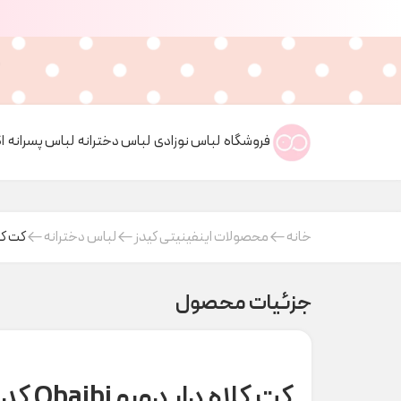
فروشگاه
لباس نوزادی
لباس دخترانه
لباس پسرانه
ا
خانه
محصولات اینفینیتی کیدز
لباس دخترانه
کت کلاه دار
جزئیات محصول
کت کلاه دار دورو Obaibi کد H000294