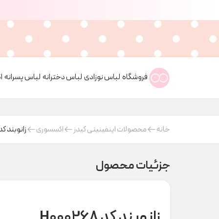
فروشگاه
لباس نوزادی
لباس دخترانه
لباس پسرانه
ا
خانه
محصولات اینفینیتی کیدز
اکسسوری
زانوبند کد 000268
جزئیات محصول
زانوبند کد H000268