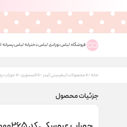
فروشگاه
لباس نوزادی
لباس دخترانه
لباس پسرانه
ا
خانه
محصولات اینفینیتی کیدز
اکسسوری
جوراب بچ
جزئیات محصول
جوراب عروسکی کد H000265