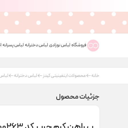
فروشگاه
لباس نوزادی
لباس دخترانه
لباس پسرانه
ا
خانه
محصولات اینفینیتی کیدز
لباس دخترانه
لباس 
جزئیات محصول
پیراهن کرم حریر کد H000263