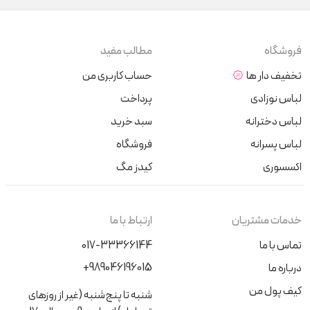
فروشگاه
مطالب مفید
تخفیف دار ها
حساب کاربری من
لباس نوزادی
پرداخت
لباس دخترانه
سبد خرید
لباس پسرانه
فروشگاه
اکسسوری
کیدز مگ
خدمات مشتریان
ارتباط با ما
تماس با ما
017-33366144
+989046196015
درباره ما
کیف پول من
شنبه تا پنج‌شنبه (غیر از روزهای