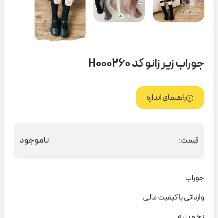
جوراب زیر زانو کد H000260
راهنمای اندازه
ناموجود
قیمت:
جوراب
وارداتی با کیفیت عالی
نخ و پنبه