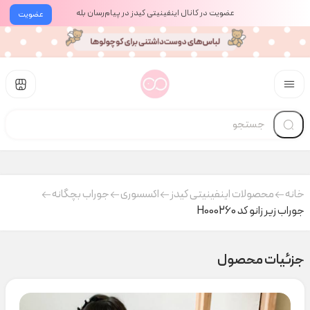
عضویت در کانال اینفینیتی کیدز در پیام‌رسان بله
عضویت
خانه
محصولات اینفینیتی کیدز
اکسسوری
جوراب بچگانه
جوراب زیر زانو کد H000260
جزئیات محصول