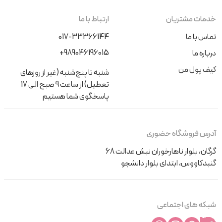
خدمات مشتریان
ارتباط با ما
تماس با ما
017-33366144
+989046196015
درباره ما
کیف پول من
شنبه تا پنج‌شنبه (غیر از روزهای
تعطیل) از ساعت 9 صبح الی 17
پاسخگوی شما هستیم
آدرس فروشگاه حضوری
گرگان، بلوار ناهارخوران نبش عدالت 68
گنبدکاووس، ابتدای بلوار دانشجو
شبکه های اجتماعی