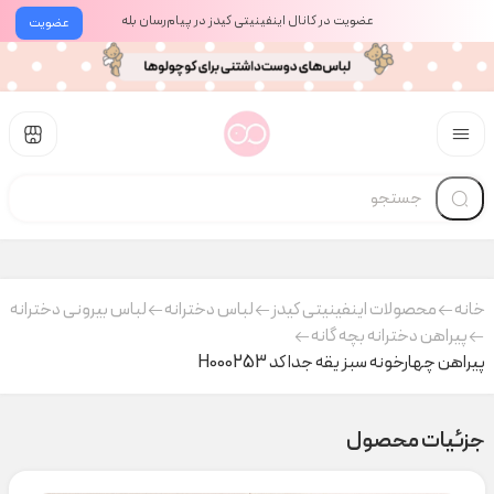
عضویت در کانال اینفینیتی کیدز در پیام‌رسان بله
عضویت
خانه
محصولات اینفینیتی کیدز
لباس دخترانه
لباس بیرونی دخترانه
پیراهن دخترانه بچه گانه
پیراهن چهارخونه سبز یقه جدا کد H000253
جزئیات محصول