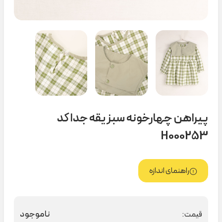
پیراهن چهارخونه سبز یقه جدا کد
H000253
راهنمای اندازه
ناموجود
قیمت: