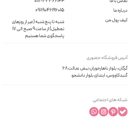
تماس با ما
017-33366144
+989046196015
درباره ما
کیف پول من
شنبه تا پنج‌شنبه (غیر از روزهای
تعطیل) از ساعت 9 صبح الی 17
پاسخگوی شما هستیم
آدرس فروشگاه حضوری
گرگان، بلوار ناهارخوران نبش عدالت 68
گنبدکاووس، ابتدای بلوار دانشجو
شبکه های اجتماعی