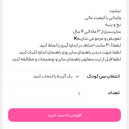
تیشرت
وارداتی با کیفیت عالی
نخ و پنبه
سایزبندی از ۳ ماه الی ۴ سال
تعویض و مرجوعی نداریم❌
لطفا 1-3 سانت اختلاف در اندازه گیری را لحاظ کنید
لطفا جهت دیدن راهنمای سایز روی راهنمای اندازه کلیک کنید
لطفا قبل از ثبت سفارش راهنمای سایز و توضیحات و مطالعه کنید
انتخاب سن کودک
تیشرت سفید آناناس Tex baby کد h000222 عدد
تعداد
افزودن به سبد خرید