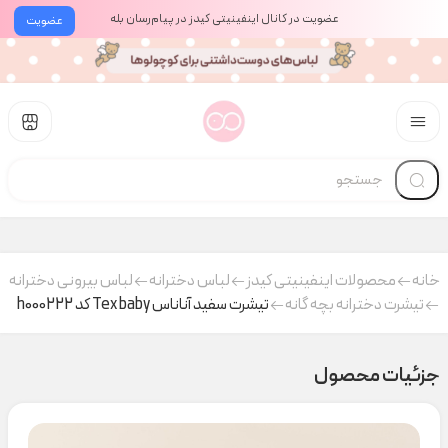
عضویت در کانال اینفینیتی کیدز در پیام‌رسان بله
عضویت
خانه
محصولات اینفینیتی کیدز
لباس دخترانه
لباس بیرونی دخترانه
تیشرت دخترانه بچه گانه
تیشرت سفید آناناس Tex baby کد h000222
جزئیات محصول