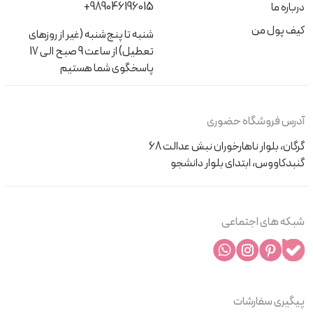
+989046196015
درباره ما
کیف پول من
شنبه تا پنج‌شنبه (غیر از روزهای
تعطیل) از ساعت 9 صبح الی 17
پاسخگوی شما هستیم
آدرس فروشگاه حضوری
گرگان، بلوار ناهارخوران نبش عدالت 68
گنبدکاووس، ابتدای بلوار دانشجو
شبکه های اجتماعی
پیگیری سفارشات