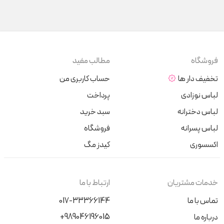
فروشگاه
مطالب مفید
تخفیف دار ها
حساب کاربری من
لباس نوزادی
پرداخت
لباس دخترانه
سبد خرید
لباس پسرانه
فروشگاه
اکسسوری
کیدز مگ
خدمات مشتریان
ارتباط با ما
تماس با ما
017-33366144
+989046196015
درباره ما