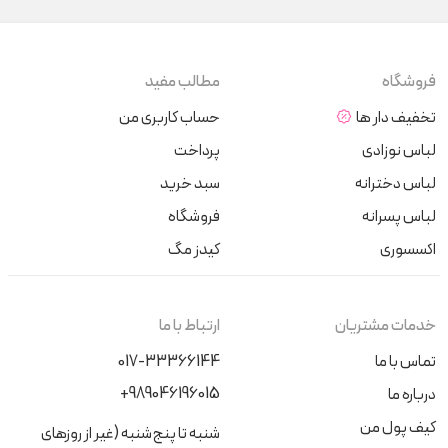
فروشگاه
مطالب مفید
تخفیف دار ها
حساب کاربری من
لباس نوزادی
پرداخت
لباس دخترانه
سبد خرید
لباس پسرانه
فروشگاه
اکسسوری
کیدز مگ
خدمات مشتریان
ارتباط با ما
تماس با ما
017-33366144
+989046196015
درباره ما
کیف پول من
شنبه تا پنج‌شنبه (غیر از روزهای