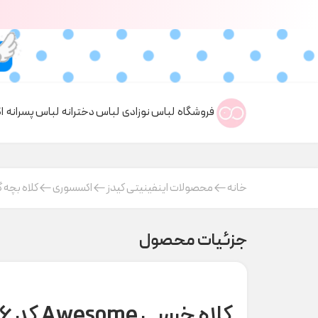
فروشگاه
لباس نوزادی
لباس دخترانه
لباس پسرانه
ا
خانه
محصولات اینفینیتی کیدز
اکسسوری
کلاه بچه گ
جزئیات محصول
کلاه خرسی Awesome کد H000206