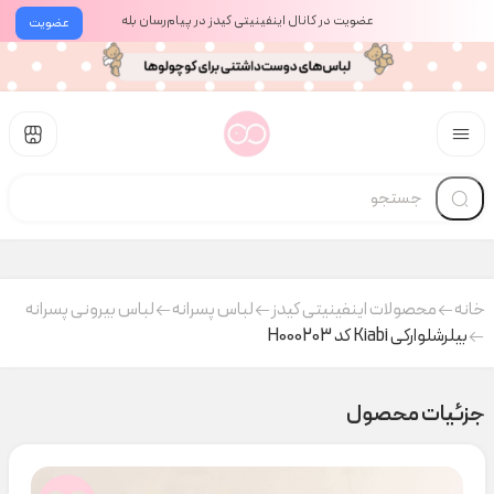
عضویت در کانال اینفینیتی کیدز در پیام‌رسان بله
عضویت
خانه
محصولات اینفینیتی کیدز
لباس پسرانه
لباس بیرونی پسرانه
بیلرشلوارکی Kiabi کد H000203
جزئیات محصول