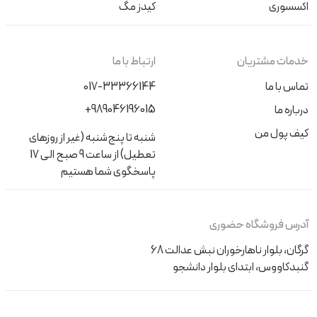
اکسسوری
کیدز مگ
خدمات مشتریان
ارتباط با ما
تماس با ما
017-33366144
+989046196015
درباره ما
کیف پول من
شنبه تا پنج‌شنبه (غیر از روزهای
تعطیل) از ساعت 9 صبح الی 17
پاسخگوی شما هستیم
آدرس فروشگاه حضوری
گرگان، بلوار ناهارخوران نبش عدالت 68
گنبدکاووس، ابتدای بلوار دانشجو