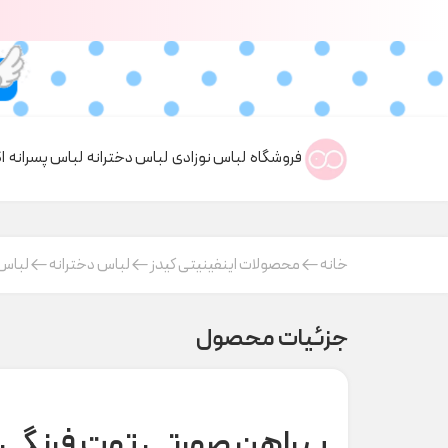
فروشگاه
لباس نوزادی
لباس دخترانه
لباس پسرانه
ا
خانه
محصولات اینفینیتی کیدز
لباس دخترانه
لباس 
جزئیات محصول
پیراهن صورتی توت فرنگی 1611 Raboo کد h000200