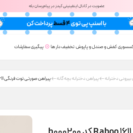
عضویت در کانال اینفینیتی کیدز در پیام‌رسان بله
کسسوری
کفش و صندل و پاپوش
تخفیف دار ها
پیگیری سفارشات
بیرونی دخترانه
پیراهن دخترانه بچه گانه
پیراهن صورتی توت فرنگی 1611 Raboo کد h000200