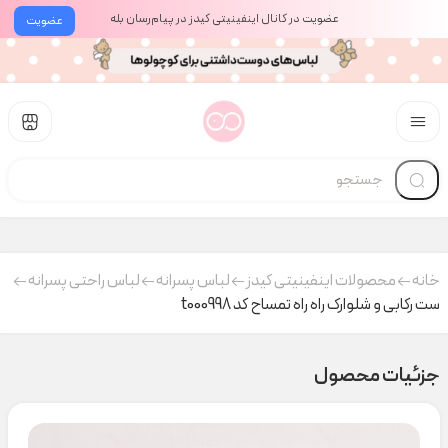
عضویت در کانال اینفینیتی کیدز در پیام‌رسان بله
عضویت
خانه
محصولات اینفینیتی کیدز
لباس پسرانه
لباس راحتی پسرانه
ست رکابی و شلوارک راه راه تمساح کد t000998
جزئیات محصول