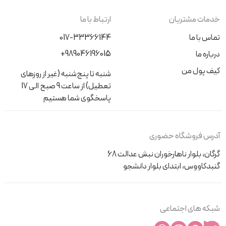
خدمات مشتریان
ارتباط با ما
تماس با ما
017-33366144
+989046196015
درباره ما
کیف پول من
شنبه تا پنج‌شنبه (غیر از روزهای
تعطیل) از ساعت 9 صبح الی 17
پاسخگوی شما هستیم
آدرس فروشگاه حضوری
گرگان، بلوار ناهارخوران نبش عدالت 68
گنبدکاووس، ابتدای بلوار دانشجو
شبکه های اجتماعی