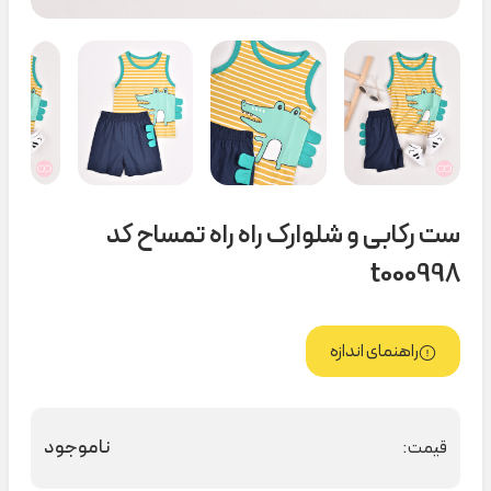
ست رکابی و شلوارک راه راه تمساح کد
t000998
راهنمای اندازه
ناموجود
قیمت: