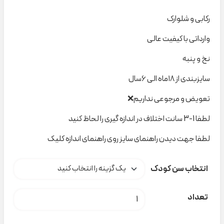
رکابی و شلوارک
وارداتی با کیفیت عالی
نخ و پنبه
سایزبندی از ۱۸ماه الی ۶سال
تعویض و مرجوعی نداریم❌
لطفا 1-3 سانت اختلاف در اندازه گیری را لحاظ کنید
لطفا جهت دیدن راهنمای سایز روی راهنمای اندازه کلیک
انتخاب سن کودک
ست رکابی و شلوارک راه راه تمساح کد t000998 عدد
تعداد