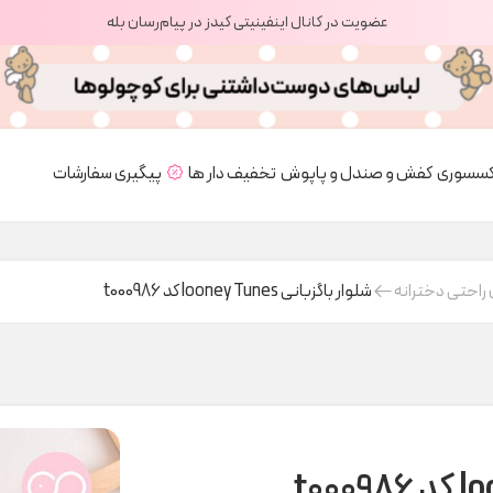
عضویت در کانال اینفینیتی کیدز در پیام‌رسان بله
کسسوری
کفش و صندل و پاپوش
تخفیف دار ها
پیگیری سفارشات
راحتی دخترانه
شلوار باگزبانی looney Tunes کد t000986