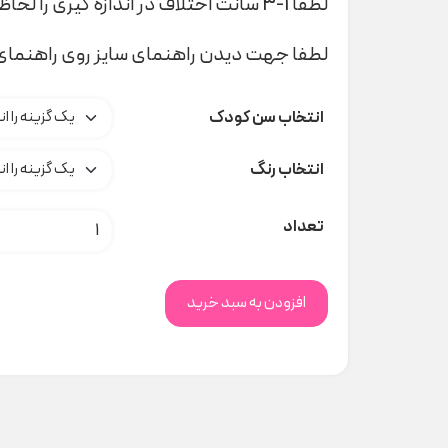
لطفا 1-3 سانت اختلاف در اندازه گیری را لحاظ کنید
لطفا جهت دیدن راهنمای سایز روی راهنمای 
انتخاب سن کودک
انتخاب رنگ
شلوار باگزبانی looney Tunes کد t000986 عدد
تعداد
افزودن به سبد خرید