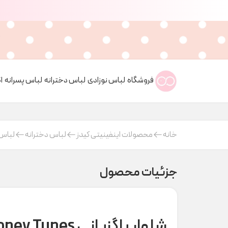
فروشگاه
لباس نوزادی
لباس دخترانه
لباس پسرانه
ا
خانه
محصولات اینفینیتی کیدز
لباس دخترانه
لباس 
جزئیات محصول
شلوار باگزبانی looney Tunes کد t000986