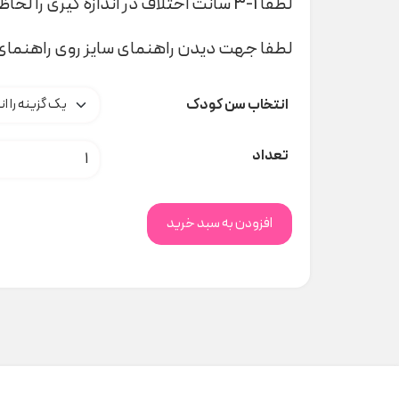
لطفا 1-3 سانت اختلاف در اندازه گیری را لحاظ کنید
لطفا جهت دیدن راهنمای سایز روی راهنمای 
انتخاب سن کودک
ست زرد مانکی lovey 260 کد t000983 عدد
تعداد
افزودن به سبد خرید