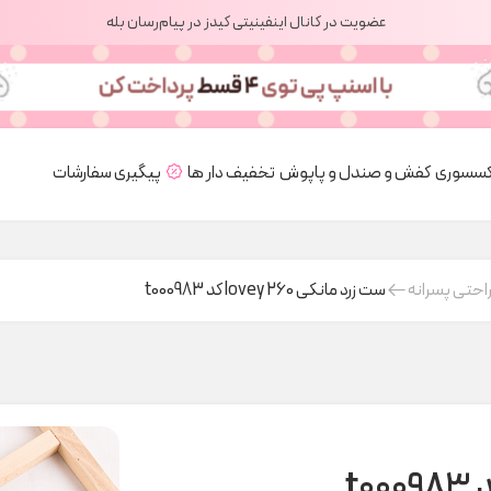
عضویت در کانال اینفینیتی کیدز در پیام‌رسان بله
کسسوری
کفش و صندل و پاپوش
تخفیف دار ها
پیگیری سفارشات
احتی پسرانه
ست زرد مانکی lovey 260 کد t000983