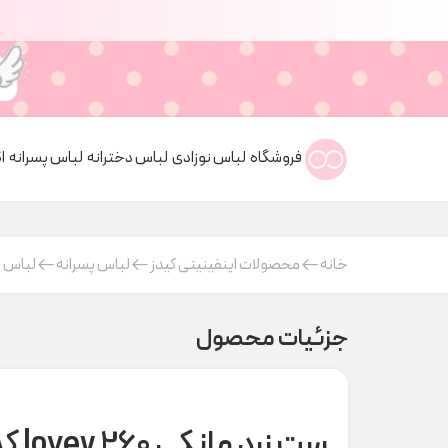
فروشگاه
لباس نوزادی
لباس دخترانه
لباس پسرانه
ا
خانه
محصولات اینفینیتی کیدز
لباس پسرانه
لباس ر
جزئیات محصول
ست زرد مانکی lovey 260 کد t000983