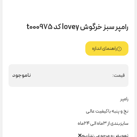
رامپر سبز خرگوش lovey کد t000975
راهنمای اندازه
ناموجود
قیمت:
رامپر
نخ و پنبه با کیفیت عالی
سایزبندی از ۳ماه الی ۲۴ماه
تعویض و مرجوعی نداریم❌