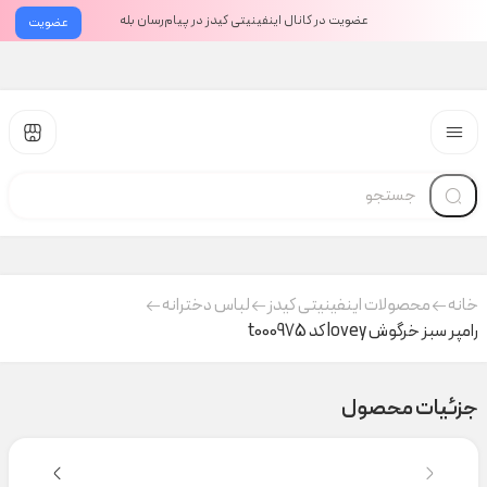
عضویت در کانال اینفینیتی کیدز در پیام‌رسان بله
عضویت
خانه
محصولات اینفینیتی کیدز
لباس دخترانه
رامپر سبز خرگوش lovey کد t000975
جزئیات محصول