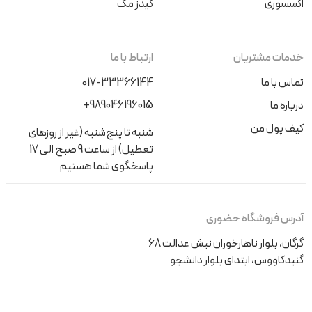
اکسسوری
کیدز مگ
خدمات مشتریان
ارتباط با ما
تماس با ما
017-33366144
+989046196015
درباره ما
کیف پول من
شنبه تا پنج‌شنبه (غیر از روزهای
تعطیل) از ساعت 9 صبح الی 17
پاسخگوی شما هستیم
آدرس فروشگاه حضوری
گرگان، بلوار ناهارخوران نبش عدالت 68
گنبدکاووس، ابتدای بلوار دانشجو