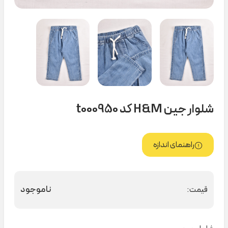
شلوار جین H&M کد t000950
راهنمای اندازه
ناموجود
قیمت: