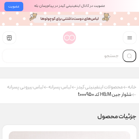
عضویت در کانال اینفینیتی کیدز در پیام‌رسان بله
عضویت
خانه
محصولات اینفینیتی کیدز
لباس پسرانه
لباس بیرونی پسرانه
شلوار جین H&M کد t000950
جزئیات محصول