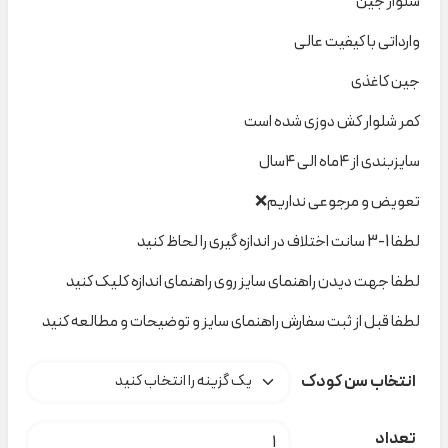
شلوار جین
وارداتی با کیفیت عالی
جین کاغذی
کمر شلوار کش دوزی شده است
سایزبندی از ۴ماه الی ۴سال
تعویض و مرجوعی نداریم❌
لطفا 1-3 سانت اختلاف در اندازه گیری را لحاظ کنید
لطفا جهت دیدن راهنمای سایز روی راهنمای اندازه کلیک کنید
لطفا قبل از ثبت سفارش راهنمای سایز و توضیحات و مطالعه کنید
انتخاب سن کودک
شلوار جین H&M کد t000950 عدد
تعداد