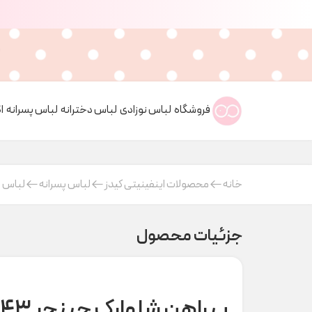
فروشگاه
لباس نوزادی
لباس دخترانه
لباس پسرانه
ا
خانه
محصولات اینفینیتی کیدز
لباس پسرانه
لباس ب
جزئیات محصول
پیراهن شلوارک جینجر ۱۳۲۴۳ indigo کد t000946