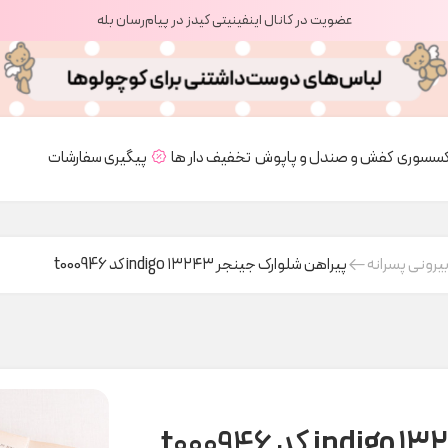
عضویت در کانال اینفینیتی کیدز در پیام‌رسان بله
کسسوری
کفش و صندل و پاپوش
تخفیف دار ها
پیگیری سفارشات
یرونی پسرانه
پیراهن شلوارک جینجر ۱۳۲۴۳ indigo کد t000946