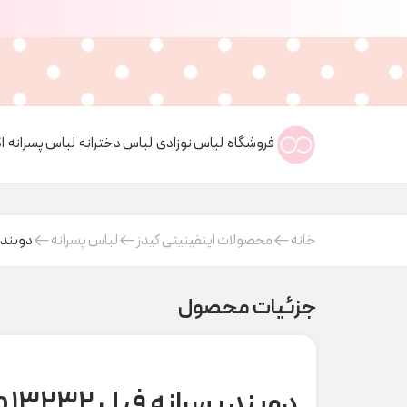
فروشگاه
لباس نوزادی
لباس دخترانه
لباس پسرانه
ا
خانه
محصولات اینفینیتی کیدز
لباس پسرانه
دوبند پسرانه ف
جزئیات محصول
دوبند پسرانه فیل ۱۳۲۳۲ indigo کد t000940