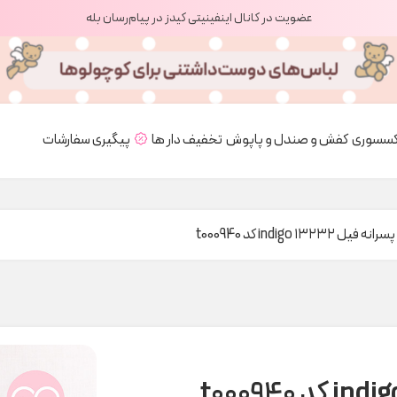
عضویت در کانال اینفینیتی کیدز در پیام‌رسان بله
کسسوری
کفش و صندل و پاپوش
تخفیف دار ها
پیگیری سفارشات
یل ۱۳۲۳۲ indigo کد t000940