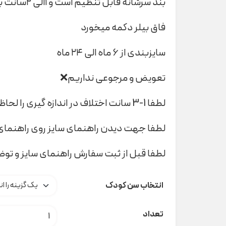
بند سرشانه قابل تنظیم است و ۱الی ۲سانت بلندتر میشود
فاق بیلر دکمه میخورد
سایزبندی از ۶ ماه الی ۲۴ ماه
تعویض و مرجوعی نداریم❌
لطفا 1-3 سانت اختلاف در اندازه گیری را لحاظ کنید
لطفا جهت دیدن راهنمای سایز روی راهنمای 
لطفا قبل از ثبت سفارش راهنمای سایز و تو
انتخاب سن کودک
دوبند پسرانه فیل ۱۳۲۳۲ indigo کد t000940 عدد
تعداد