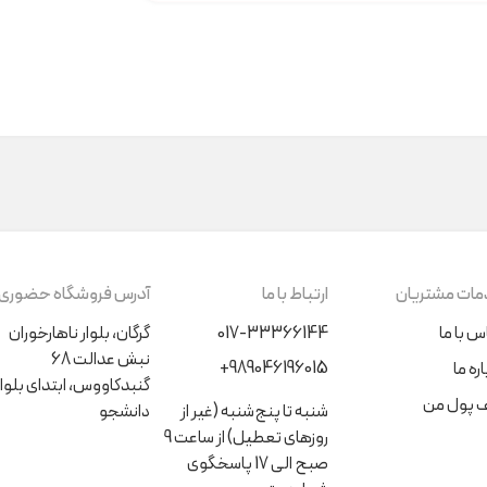
ات مشتریان
ارتباط با ما
آدرس فروشگاه حضوری
س با ما
017-33366144
گرگان، بلوار ناهارخوران
نبش عدالت 68
+989046196015
ره ما
گنبدکاووس، ابتدای بلوار
 پول من
شنبه تا پنج‌شنبه (غیر از
دانشجو
روزهای تعطیل) از ساعت 9
صبح الی 17 پاسخگوی