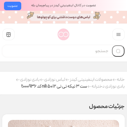
عضویت در کانال اینفینیتی کیدز در پیام‌رسان بله
عضویت
خانه
محصولات اینفینیتی کیدز
لباس نوزادی
بادی نوزادی
بادی نوزادی دخترانه
ست ۳ تیکه تی تی ۵۰۱۲ nili کد t000936
جزئیات محصول