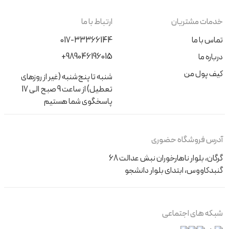
خدمات مشتریان
ارتباط با ما
تماس با ما
017-33366144
+989046196015
درباره ما
کیف پول من
شنبه تا پنج‌شنبه (غیر از روزهای
تعطیل) از ساعت 9 صبح الی 17
پاسخگوی شما هستیم
آدرس فروشگاه حضوری
گرگان، بلوار ناهارخوران نبش عدالت 68
گنبدکاووس، ابتدای بلوار دانشجو
شبکه های اجتماعی