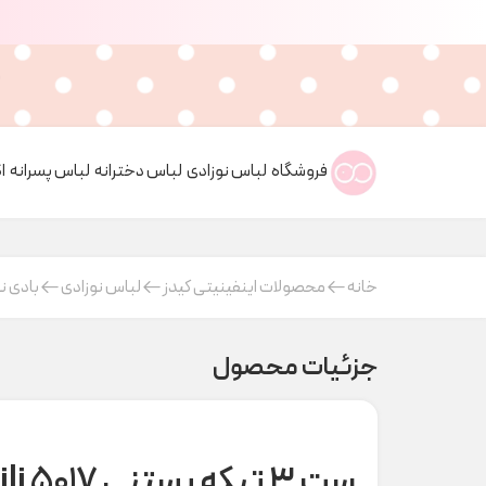
فروشگاه
لباس نوزادی
لباس دخترانه
لباس پسرانه
ا
خانه
محصولات اینفینیتی کیدز
لباس نوزادی
بادی ن
جزئیات محصول
ست ۳ تیکه بستنی nili 5017 کد t000932