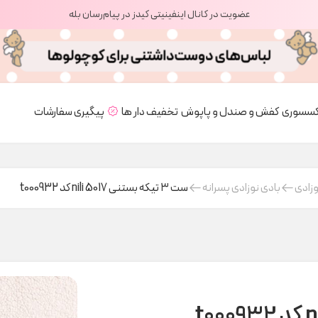
عضویت در کانال اینفینیتی کیدز در پیام‌رسان بله
کسسوری
کفش و صندل و پاپوش
تخفیف دار ها
پیگیری سفارشات
وزادی
بادی نوزادی پسرانه
ست ۳ تیکه بستنی nili 5017 کد t000932