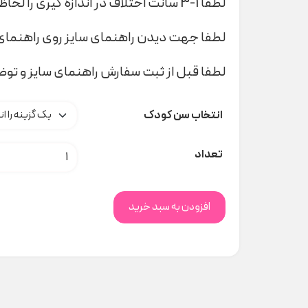
لطفا 1-3 سانت اختلاف در اندازه گیری را لحاظ کنید
لطفا جهت دیدن راهنمای سایز روی راهنمای 
لطفا قبل از ثبت سفارش راهنمای سایز و تو
انتخاب سن کودک
ست ۳ تیکه بستنی nili 5017 کد t000932 عدد
تعداد
افزودن به سبد خرید