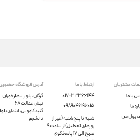
ات مشتریان
ارتباط با ما
آدرس فروشگاه حضوری
س با ما
017-33366144
گرگان، بلوار ناهارخوران
نبش عدالت 68
+989046196015
ره ما
گنبدکاووس، ابتدای بلوار
 پول من
شنبه تا پنج‌شنبه (غیر از
دانشجو
روزهای تعطیل) از ساعت 9
صبح الی 17 پاسخگوی