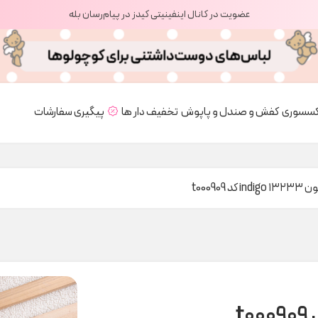
عضویت در کانال اینفینیتی کیدز در پیام‌رسان بله
کسسوری
کفش و صندل و پاپوش
تخفیف دار ها
پیگیری سفارشات
i کد t000909