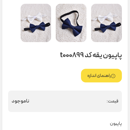
پاپیون یقه کد t000899
راهنمای اندازه
ناموجود
قیمت:
پاپیون