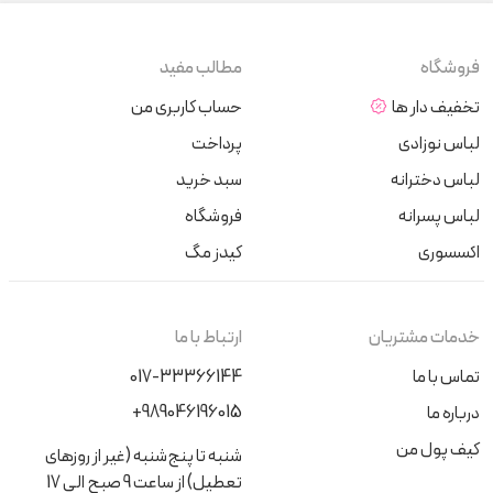
فروشگاه
مطالب مفید
تخفیف دار ها
حساب کاربری من
لباس نوزادی
پرداخت
لباس دخترانه
سبد خرید
لباس پسرانه
فروشگاه
اکسسوری
کیدز مگ
خدمات مشتریان
ارتباط با ما
تماس با ما
017-33366144
+989046196015
درباره ما
کیف پول من
شنبه تا پنج‌شنبه (غیر از روزهای
تعطیل) از ساعت 9 صبح الی 17