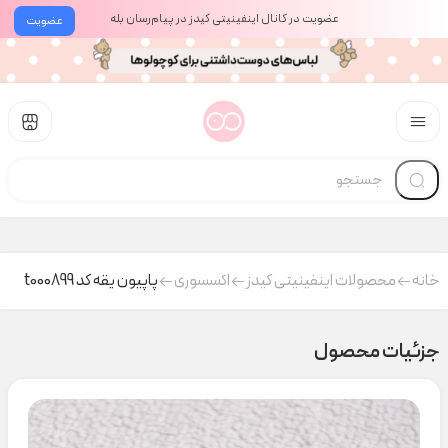
عضویت در کانال اینفینیتی کیدز در پیام‌رسان بله
عضویت
خانه
محصولات اینفینیتی کیدز
اکسسوری
پاپیون یقه کد t000899
جزئیات محصول