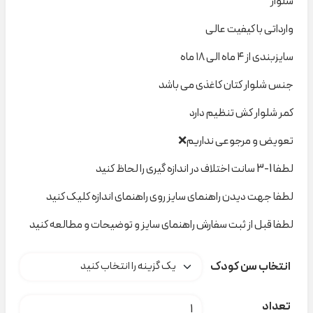
شلوار
وارداتی با کیفیت عالی
سایزبندی از ۴ ماه الی ۱۸ ماه
جنس شلوار کتان کاغذی می باشد
کمر شلوار کش تنظیم دارد
تعویض و مرجوعی نداریم❌
لطفا 1-3 سانت اختلاف در اندازه گیری را لحاظ کنید
لطفا جهت دیدن راهنمای سایز روی راهنمای اندازه کلیک کنید
لطفا قبل از ثبت سفارش راهنمای سایز و توضیحات و مطالعه کنید
انتخاب سن کودک
شلوار کتان دخترانه baby کد t000875 عدد
تعداد