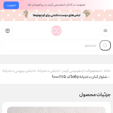
عضویت در کانال اینفینیتی کیدز در پیام‌رسان بله
عضویت
خانه
محصولات اینفینیتی کیدز
لباس دخترانه
لباس بیرونی دخترانه
شلوار کتان دخترانه baby کد t000875
جزئیات محصول