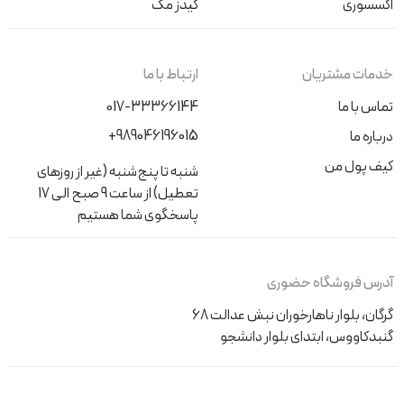
اکسسوری
کیدز مگ
خدمات مشتریان
ارتباط با ما
تماس با ما
017-33366144
+989046196015
درباره ما
کیف پول من
شنبه تا پنج‌شنبه (غیر از روزهای
تعطیل) از ساعت 9 صبح الی 17
پاسخگوی شما هستیم
آدرس فروشگاه حضوری
گرگان، بلوار ناهارخوران نبش عدالت 68
گنبدکاووس، ابتدای بلوار دانشجو