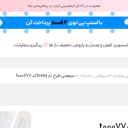
عضویت در کانال اینفینیتی کیدز در پیام‌رسان بله
کسسوری
کفش و صندل و پاپوش
تخفیف دار ها
پیگیری سفارشات
 نوزادی
سرهمی دخترانه
سرهمی طرح دار lovey کد t000778