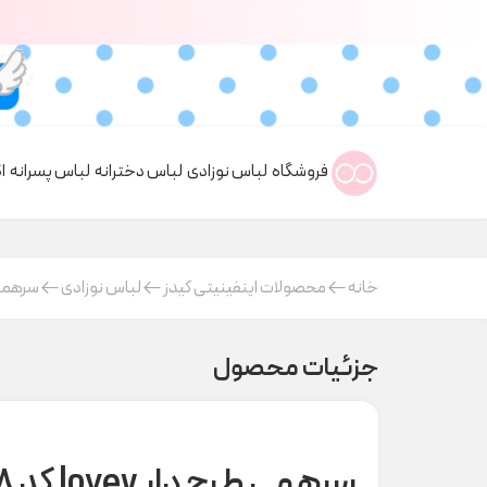
فروشگاه
لباس نوزادی
لباس دخترانه
لباس پسرانه
ا
خانه
محصولات اینفینیتی کیدز
لباس نوزادی
سرهمی
جزئیات محصول
سرهمی طرح دار lovey کد t000778