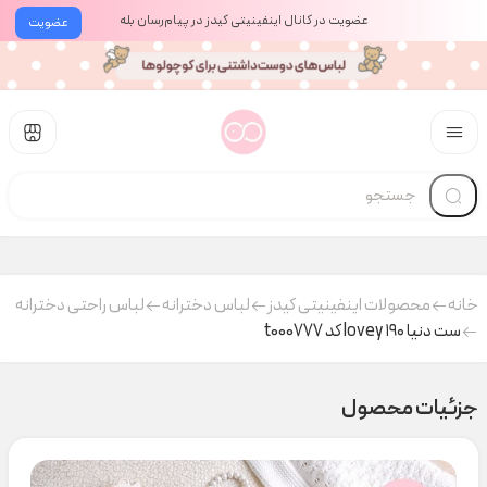
عضویت در کانال اینفینیتی کیدز در پیام‌رسان بله
عضویت
خانه
محصولات اینفینیتی کیدز
لباس دخترانه
لباس راحتی دخترانه
ست دنیا ۱۹۰ lovey کد t000777
جزئیات محصول