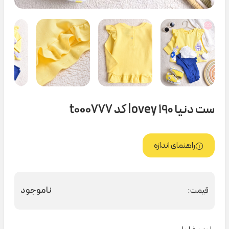
ست دنیا ۱۹۰ lovey کد t000777
راهنمای اندازه
ناموجود
قیمت: