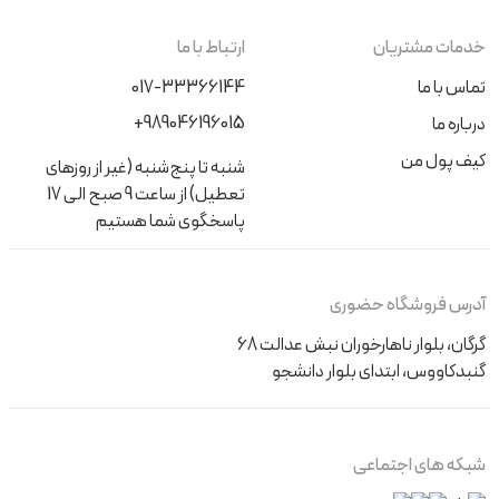
خدمات مشتریان
ارتباط با ما
تماس با ما
017-33366144
+989046196015
درباره ما
کیف پول من
شنبه تا پنج‌شنبه (غیر از روزهای
تعطیل) از ساعت 9 صبح الی 17
پاسخگوی شما هستیم
آدرس فروشگاه حضوری
گرگان، بلوار ناهارخوران نبش عدالت 68
گنبدکاووس، ابتدای بلوار دانشجو
شبکه های اجتماعی