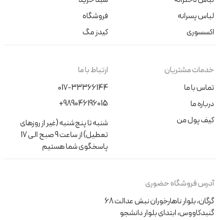
لباس پسرانه
فروشگاه
اکسسوری
کیدز مگ
خدمات مشتریان
ارتباط با ما
تماس با ما
017-33366144
+989046196015
درباره ما
کیف پول من
شنبه تا پنج‌شنبه (غیر از روزهای
تعطیل) از ساعت 9 صبح الی 17
پاسخگوی شما هستیم
آدرس فروشگاه حضوری
گرگان، بلوار ناهارخوران نبش عدالت 68
گنبدکاووس، ابتدای بلوار دانشجو