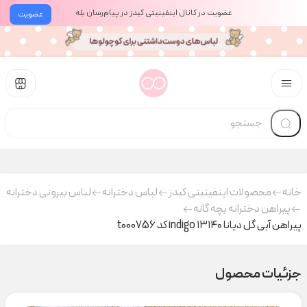
عضویت در کانال اینفینیتی کیدز در پیام‌رسان بله
عضویت
خانه
محصولات اینفینیتی کیدز
لباس دخترانه
لباس بیرونی دخترانه
پیراهن دخترانه بچه گانه
پیراهن آبی گل دیانا ۱۳۱۴۰ indigo کد t000756
جزئیات محصول