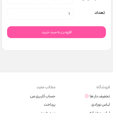
پیراهن آبی گل دیانا ۱۳۱۴۰ indigo کد t000756 عدد
تعداد
افزودن به سبد خرید
فروشگاه
مطالب مفید
تخفیف دار ها
حساب کاربری من
لباس نوزادی
پرداخت
لباس دخترانه
سبد خرید