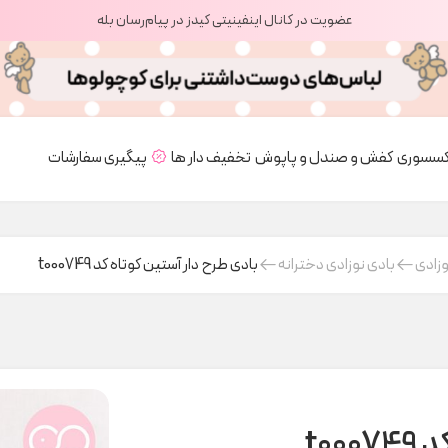
عضویت در کانال اینفینیتی کیدز در پیام‌رسان بله
کسسوری
کفش و صندل و پاپوش
تخفیف دار ها
پیگیری سفارشات
وزادی
بادی نوزادی دخترانه
بادی طرح دار آستین کوتاه کد t000749
t00