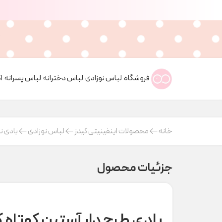
فروشگاه
لباس نوزادی
لباس دخترانه
لباس پسرانه
ا
خانه
محصولات اینفینیتی کیدز
لباس نوزادی
بادی ن
جزئیات محصول
بادی طرح دار آستین کوتاه کد 0749