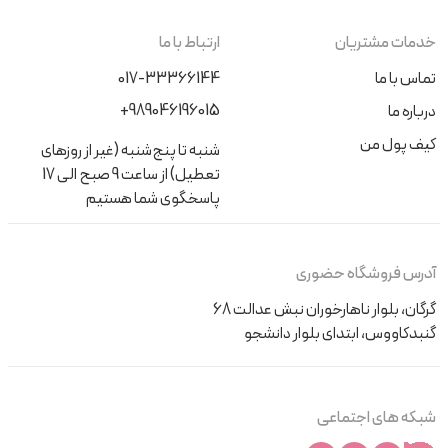
خدمات مشتریان
ارتباط با ما
تماس با ما
017-33366144
+989046196015
درباره ما
کیف پول من
شنبه تا پنج‌شنبه (غیر از روزهای
تعطیل) از ساعت 9 صبح الی 17
پاسخگوی شما هستیم
آدرس فروشگاه حضوری
گرگان، بلوار ناهارخوران نبش عدالت 68
گنبدکاووس، ابتدای بلوار دانشجو
شبکه های اجتماعی