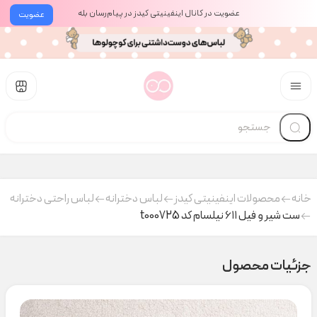
عضویت در کانال اینفینیتی کیدز در پیام‌رسان بله
عضویت
خانه
محصولات اینفینیتی کیدز
لباس دخترانه
لباس راحتی دخترانه
ست شیر و فیل ۶۱۱ نیلسام کد t000725
جزئیات محصول