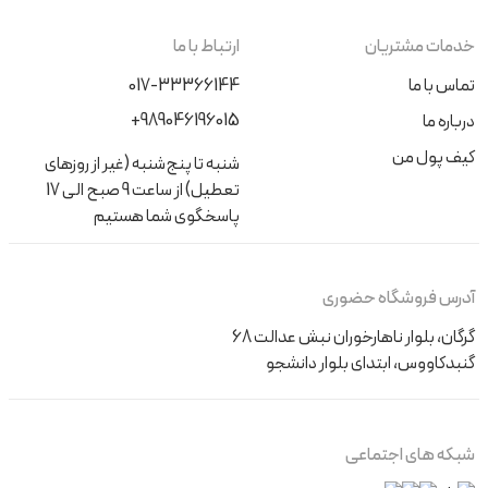
خدمات مشتریان
ارتباط با ما
تماس با ما
017-33366144
+989046196015
درباره ما
کیف پول من
شنبه تا پنج‌شنبه (غیر از روزهای
تعطیل) از ساعت 9 صبح الی 17
پاسخگوی شما هستیم
آدرس فروشگاه حضوری
گرگان، بلوار ناهارخوران نبش عدالت 68
گنبدکاووس، ابتدای بلوار دانشجو
شبکه های اجتماعی