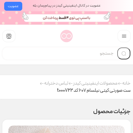
عضویت در کانال اینفینیتی کیدز در پیام‌رسان بله
عضویت
خانه
محصولات اینفینیتی کیدز
لباس دخترانه
ست صورتی کیتی نیلسام ۶۰۷ کد t000722
جزئیات محصول