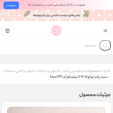
عضویت در کانال اینفینیتی کیدز در پیام‌رسان بله
عضویت
خانه
محصولات اینفینیتی کیدز
لباس دخترانه
لباس راحتی دخترانه
ست پاندا و‌کوالا ۶۱۲ نیلسام کد t000721
جزئیات محصول