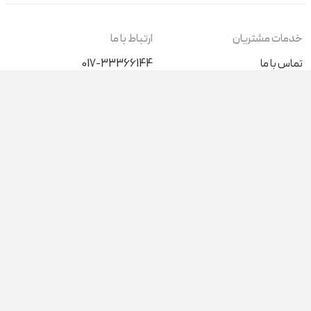
خدمات مشتریان
ارتباط با ما
تماس با ما
017-33366144
+989046196015
درباره ما
کیف پول من
شنبه تا پنج‌شنبه (غیر از روزهای
تعطیل) از ساعت 9 صبح الی 17
پاسخگوی شما هستیم
آدرس فروشگاه حضوری
گرگان، بلوار ناهارخوران نبش عدالت 68
گنبدکاووس، ابتدای بلوار دانشجو
شبکه های اجتماعی