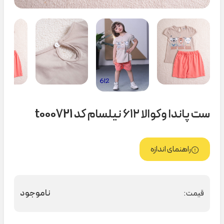
ست پاندا و‌کوالا ۶۱۲ نیلسام کد t000721
راهنمای اندازه
ناموجود
قیمت: