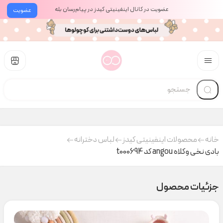
عضویت در کانال اینفینیتی کیدز در پیام‌رسان بله
عضویت
خانه
محصولات اینفینیتی کیدز
لباس دخترانه
بادی نخی وکلاه angou کد t000694
جزئیات محصول