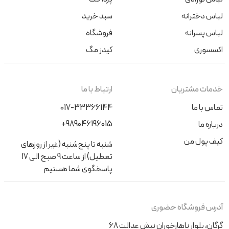
لباس دخترانه
سبد خرید
لباس پسرانه
فروشگاه
اکسسوری
کیدز مگ
خدمات مشتریان
ارتباط با ما
تماس با ما
017-33366144
+989046196015
درباره ما
کیف پول من
شنبه تا پنج‌شنبه (غیر از روزهای
تعطیل) از ساعت 9 صبح الی 17
پاسخگوی شما هستیم
آدرس فروشگاه حضوری
گرگان، بلوار ناهارخوران نبش عدالت 68