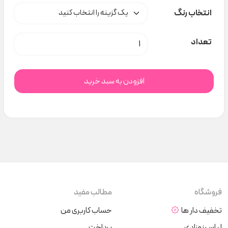
انتخاب رنگ
بادی نخی وکلاه angou کد t000694 عدد
تعداد
افزودن به سبد خرید
فروشگاه
مطالب مفید
تخفیف دار ها
حساب کاربری من
لباس نوزادی
پرداخت