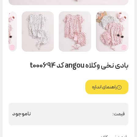
بادی نخی وکلاه angou کد t000694
راهنمای اندازه
ناموجود
قیمت: