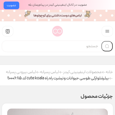
عضویت در کانال اینفینیتی کیدز در پیام‌رسان بله
عضویت
خانه
محصولات اینفینیتی کیدز
لباس پسرانه
لباس بیرونی پسرانه
بیلرشلوارکی طوسی حیوانات وتیشرت راه راه cute koala کد t000685
جزئیات محصول