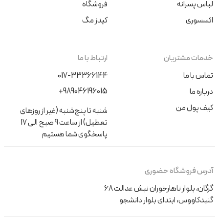
لباس پسرانه
فروشگاه
اکسسوری
کیدز مگ
خدمات مشتریان
ارتباط با ما
تماس با ما
017-33366144
+989046196015
درباره ما
کیف پول من
شنبه تا پنج‌شنبه (غیر از روزهای
تعطیل) از ساعت 9 صبح الی 17
پاسخگوی شما هستیم
آدرس فروشگاه حضوری
گرگان، بلوار ناهارخوران نبش عدالت 68
گنبدکاووس، ابتدای بلوار دانشجو