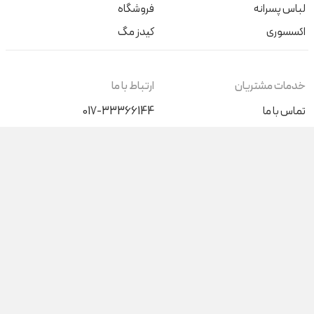
لباس پسرانه
فروشگاه
اکسسوری
کیدز مگ
خدمات مشتریان
ارتباط با ما
تماس با ما
017-33366144
+989046196015
درباره ما
کیف پول من
شنبه تا پنج‌شنبه (غیر از روزهای
تعطیل) از ساعت 9 صبح الی 17
پاسخگوی شما هستیم
آدرس فروشگاه حضوری
گرگان، بلوار ناهارخوران نبش عدالت 68
گنبدکاووس، ابتدای بلوار دانشجو