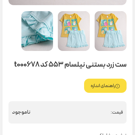
ست زرد بستنی نیلسام ۵۵۳ کد t000678
راهنمای اندازه
ناموجود
قیمت: