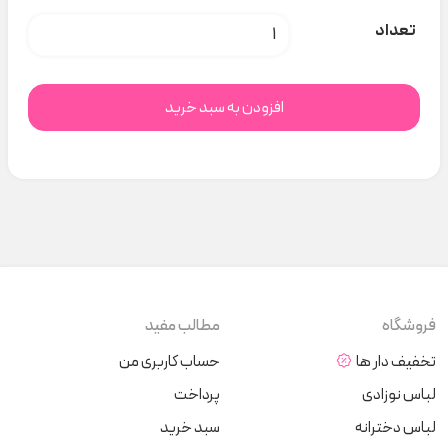
ست سفید cheeky 701 نیلسام کد t000675 عدد
تعداد
افزودن به سبد خرید
فروشگاه
مطالب مفید
تخفیف دار ها
حساب کاربری من
لباس نوزادی
پرداخت
لباس دخترانه
سبد خرید