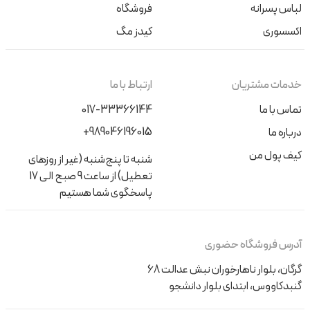
لباس پسرانه
فروشگاه
اکسسوری
کیدز مگ
خدمات مشتریان
ارتباط با ما
تماس با ما
017-33366144
+989046196015
درباره ما
کیف پول من
شنبه تا پنج‌شنبه (غیر از روزهای
تعطیل) از ساعت 9 صبح الی 17
پاسخگوی شما هستیم
آدرس فروشگاه حضوری
گرگان، بلوار ناهارخوران نبش عدالت 68
گنبدکاووس، ابتدای بلوار دانشجو