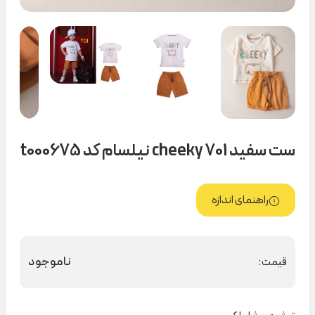
ست سفید cheeky 701 نیلسام کد t000675
راهنمای اندازه
ناموجود
قیمت: