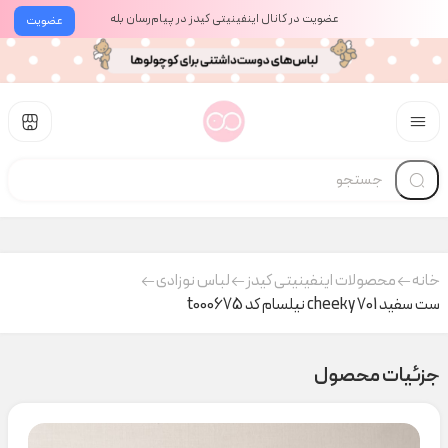
عضویت در کانال اینفینیتی کیدز در پیام‌رسان بله
عضویت
خانه
محصولات اینفینیتی کیدز
لباس نوزادی
ست سفید cheeky 701 نیلسام کد t000675
جزئیات محصول