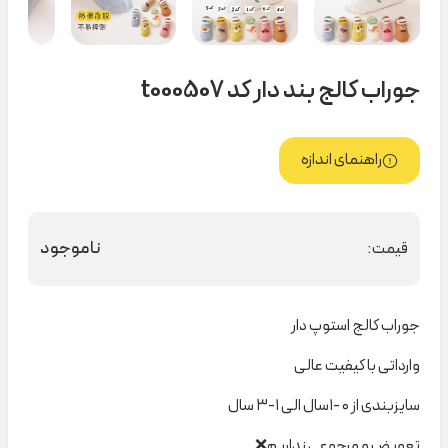
جوراب کالج بند دار کد t000507
راهنمای اندازه
ناموجود
قیمت:
جوراب کالج استوپ دار
وارداتی با کیفیت عالی
سایزبندی از ۰ -۱سال الی ۱-۳ سال
تعویض و مرجوعی نداریم❌