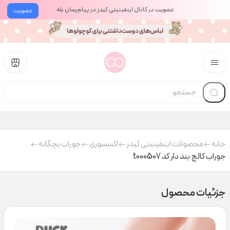
عضویت در کانال اینفینیتی کیدز در پیام‌رسان بله
عضویت
خانه
محصولات اینفینیتی کیدز
اکسسوری
جوراب بچگانه
جوراب کالج بند دار کد t000507
جزئیات محصول