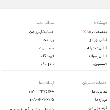
فروشگاه
مطالب مفید
تخفیف دار ها
حساب کاربری من
لباس نوزادی
پرداخت
لباس دخترانه
سبد خرید
لباس پسرانه
فروشگاه
اکسسوری
کیدز مگ
خدمات مشتریان
ارتباط با ما
تماس با ما
017-33366144
+989046196015
درباره ما
کیف پول من
شنبه تا پنج‌شنبه (غیر از روزهای