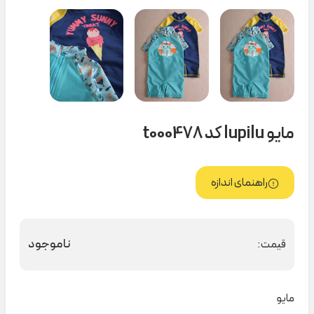
مایو lupilu کد t000478
راهنمای اندازه
ناموجود
قیمت:
مایو