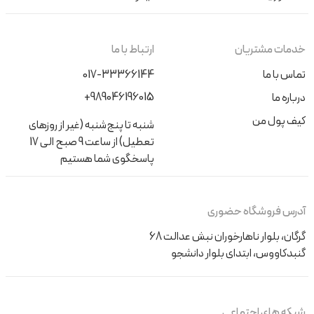
خدمات مشتریان
ارتباط با ما
تماس با ما
017-33366144
+989046196015
درباره ما
کیف پول من
شنبه تا پنج‌شنبه (غیر از روزهای
تعطیل) از ساعت 9 صبح الی 17
پاسخگوی شما هستیم
آدرس فروشگاه حضوری
گرگان، بلوار ناهارخوران نبش عدالت 68
گنبدکاووس، ابتدای بلوار دانشجو
شبکه های اجتماعی