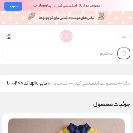
عضویت در کانال اینفینیتی کیدز در پیام‌رسان بله
عضویت
خانه
محصولات اینفینیتی کیدز
اکسسوری
مایو lupilu کد t000478
جزئیات محصول