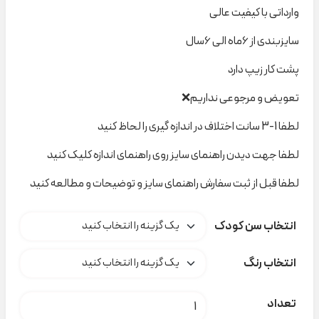
وارداتی با کیفیت عالی
سایزبندی از ۶ماه الی ۶سال
پشت کار زیپ دارد
تعویض و مرجوعی نداریم❌
لطفا 1-3 سانت اختلاف در اندازه گیری را لحاظ کنید
لطفا جهت دیدن راهنمای سایز روی راهنمای اندازه کلیک کنید
لطفا قبل از ثبت سفارش راهنمای سایز و توضیحات و مطالعه کنید
انتخاب سن کودک
انتخاب رنگ
مایو lupilu کد t000478 عدد
تعداد