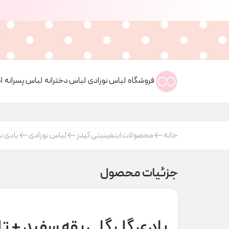
فروشگاه
لباس نوزادی
لباس دخترانه
لباس پسرانه
ا
خانه
محصولات اینفینیتی کیدز
لباس نوزادی
بادی ن
جزئیات محصول
بادی گل گلی یقه سفید + تل کد 77