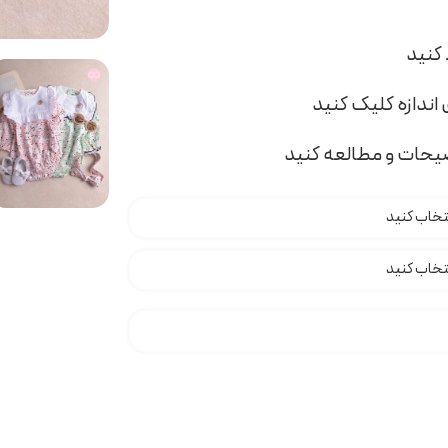
اندازه کلیک کنید
ضیحات و مطالعه کنید
 کد t000477 عدد