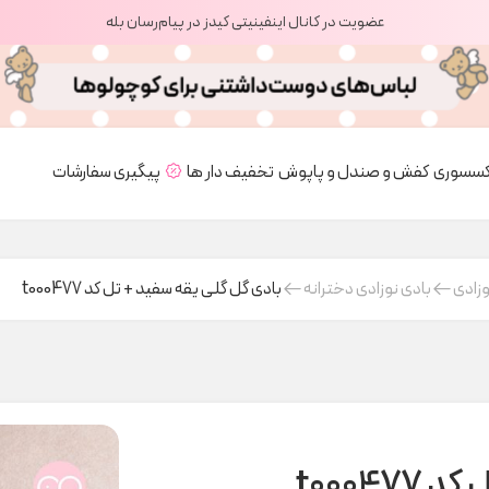
عضویت در کانال اینفینیتی کیدز در پیام‌رسان بله
کسسوری
کفش و صندل و پاپوش
تخفیف دار ها
پیگیری سفارشات
وزادی
بادی نوزادی دخترانه
بادی گل گلی یقه سفید + تل کد t000477
t0004