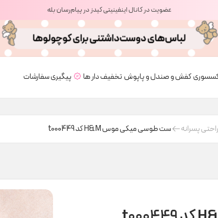
عضویت در کانال اینفینیتی کیدز در پیام‌رسان بله
کسسوری
کفش و صندل و پاپوش
تخفیف دار ها
پیگیری سفارشات
احتی پسرانه
ست طوسی میکی موس H&M کد t000449