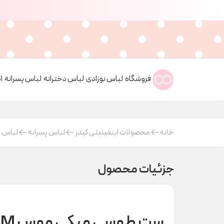
فروشگاه
لباس نوزادی
لباس دخترانه
لباس پسرانه
ا
خانه
محصولات اینفینیتی کیدز
لباس پسرانه
لباس ر
جزئیات محصول
ست طوسی میکی موس H&M کد t000449