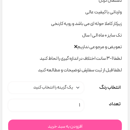
دستمال گردن
وارداتی با کیفیت عالی
زیرکار کاملا حوله ای می باشد و رویه کارنخی
تک سایز ۰ ماه الی ۱ سال
تعویض و مرجوعی نداریم❌
لطفا 1-3 سانت اختلاف در اندازه گیری را لحاظ کنید
لطفا قبل از ثبت سفارش توضیحات و مطالعه کنید
انتخاب رنگ
دستمال گردن next کد t000428 عدد
تعداد
افزودن به سبد خرید