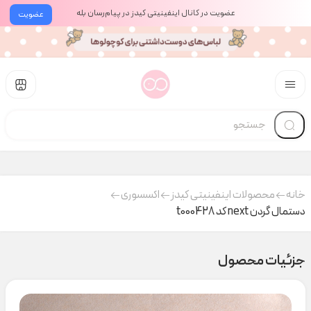
عضویت در کانال اینفینیتی کیدز در پیام‌رسان بله
عضویت
خانه
محصولات اینفینیتی کیدز
اکسسوری
دستمال گردن next کد t000428
جزئیات محصول