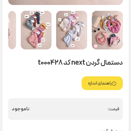
دستمال گردن next کد t000428
راهنمای اندازه
ناموجود
قیمت: