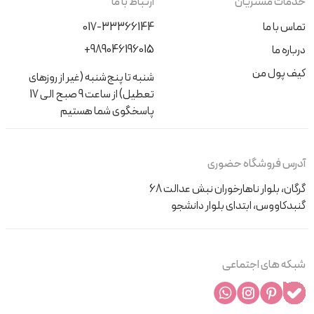
خدمات مشتریان
ارتباط با ما
تماس با ما
017-33366144
+989046196015
درباره ما
کیف پول من
شنبه تا پنج‌شنبه (غیر از روزهای
تعطیل) از ساعت 9 صبح الی 17
پاسخگوی شما هستیم
آدرس فروشگاه حضوری
گرگان، بلوار ناهارخوران نبش عدالت 68
گنبدکاووس، ابتدای بلوار دانشجو
شبکه های اجتماعی