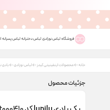
فروشگاه
لباس نوزادی
لباس دخترانه
لباس پسرانه
ا
خانه
محصولات اینفینیتی کیدز
لباس نوزادی
بادی ن
جزئیات محصول
پک بادی lupilu کد t000410