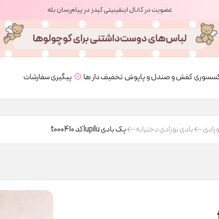
عضویت در کانال اینفینیتی کیدز در پیام‌رسان بله
کسسوری
کفش و صندل و پاپوش
تخفیف دار ها
پیگیری سفارشات
وزادی
بادی نوزادی دخترانه
پک بادی lupilu کد t000410