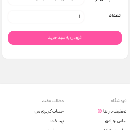
سرهمی پولیشی آبی خرس C&A کد t000397 عدد
تعداد
افزودن به سبد خرید
فروشگاه
مطالب مفید
تخفیف دار ها
حساب کاربری من
لباس نوزادی
پرداخت