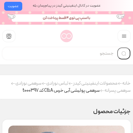
عضویت در کانال اینفینیتی کیدز در پیام‌رسان بله
عضویت
خانه
محصولات اینفینیتی کیدز
لباس نوزادی
سرهمی نوزادی
سرهمی پسرانه
سرهمی پولیشی آبی خرس C&A کد t000397
جزئیات محصول