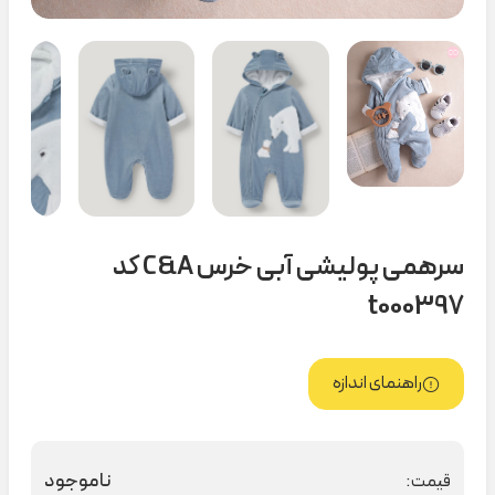
سرهمی پولیشی آبی خرس C&A کد
t000397
راهنمای اندازه
ناموجود
قیمت: