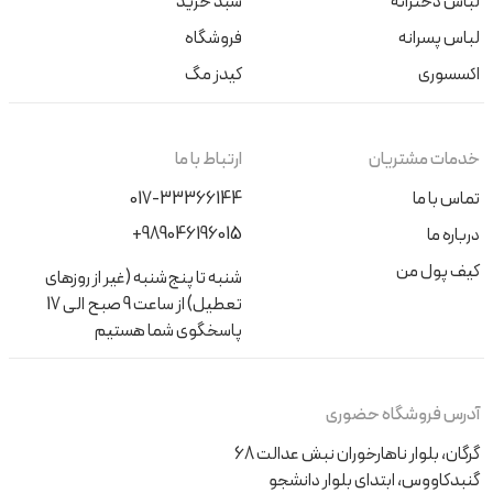
لباس دخترانه
سبد خرید
لباس پسرانه
فروشگاه
اکسسوری
کیدز مگ
خدمات مشتریان
ارتباط با ما
تماس با ما
017-33366144
+989046196015
درباره ما
کیف پول من
شنبه تا پنج‌شنبه (غیر از روزهای
تعطیل) از ساعت 9 صبح الی 17
پاسخگوی شما هستیم
آدرس فروشگاه حضوری
گرگان، بلوار ناهارخوران نبش عدالت 68
گنبدکاووس، ابتدای بلوار دانشجو