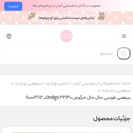
عضویت در کانال اینفینیتی کیدز در پیام‌رسان بله
عضویت
خانه
محصولات اینفینیتی کیدز
لباس نوزادی
سرهمی نوزادی
سرهمی دخترانه
سرهمی طوسی خال خال خرگوش indigo 22130کد t000382
جزئیات محصول