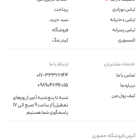
لباس نوزادی
پرداخت
لباس دخترانه
سبد خرید
لباس پسرانه
فروشگاه
اکسسوری
کیدز مگ
خدمات مشتریان
ارتباط با ما
تماس با ما
017-33366144
+989046196015
درباره ما
کیف پول من
شنبه تا پنج‌شنبه (غیر از روزهای
تعطیل) از ساعت 9 صبح الی 17
پاسخگوی شما هستیم
آدرس فروشگاه حضوری