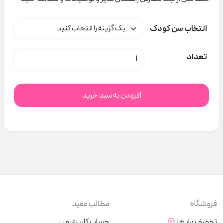
انتخاب سن کودک
سرهمی طوسی خال خال خرگوش indigo 22130کد t000382 عدد
تعداد
افزودن به سبد خرید
فروشگاه
مطالب مفید
تخفیف دار ها
حساب کاربری من