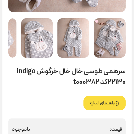
سرهمی طوسی خال خال خرگوش indigo
22130کد t000382
راهنمای اندازه
ناموجود
قیمت: