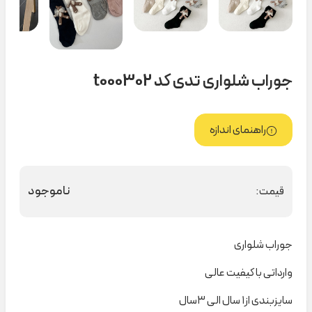
جوراب شلواری تدی کد t000302
راهنمای اندازه
ناموجود
قیمت:
جوراب شلواری
وارداتی با کیفیت عالی
سایزبندی از۱ سال الی ۳سال