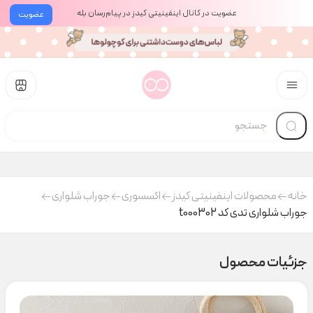
عضویت در کانال اینفینیتی کیدز در پیام‌رسان بله
عضویت
خانه
محصولات اینفینیتی کیدز
اکسسوری
جوراب شلواری
جوراب شلواری تدی کد t000302
جزئیات محصول