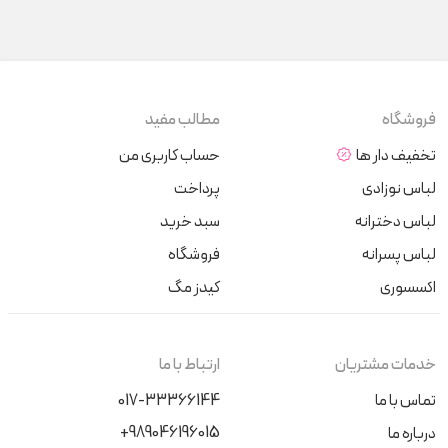
فروشگاه
مطالب مفید
تخفیف دار ها
حساب کاربری من
لباس نوزادی
پرداخت
لباس دخترانه
سبد خرید
لباس پسرانه
فروشگاه
اکسسوری
کیدز مگ
خدمات مشتریان
ارتباط با ما
تماس با ما
017-33366144
+989046196015
درباره ما