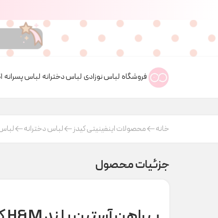
فروشگاه
لباس نوزادی
لباس دخترانه
لباس پسرانه
ا
خانه
محصولات اینفینیتی کیدز
لباس دخترانه
لباس 
جزئیات محصول
پیراهن آستین بلند H&M کد t000153