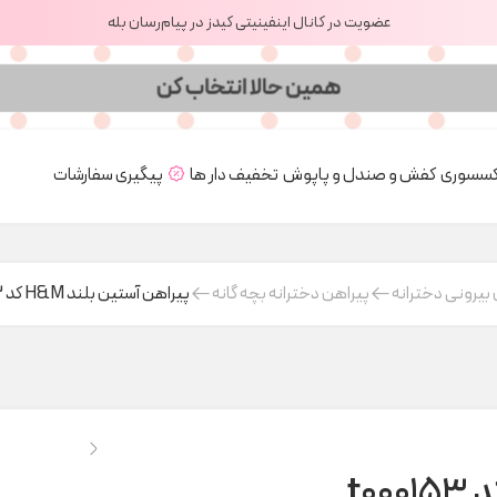
عضویت در کانال اینفینیتی کیدز در پیام‌رسان بله
کسسوری
کفش و صندل و پاپوش
تخفیف دار ها
پیگیری سفارشات
بیرونی دخترانه
پیراهن دخترانه بچه گانه
پیراهن آستین بلند H&M کد t000153